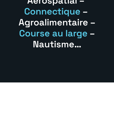
Aérospatial –
Connectique
–
Agroalimentaire –
Course au large
–
Nautisme…
Une expertise
technique alliant