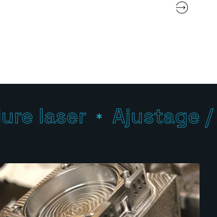
e laser
Ajustage / p